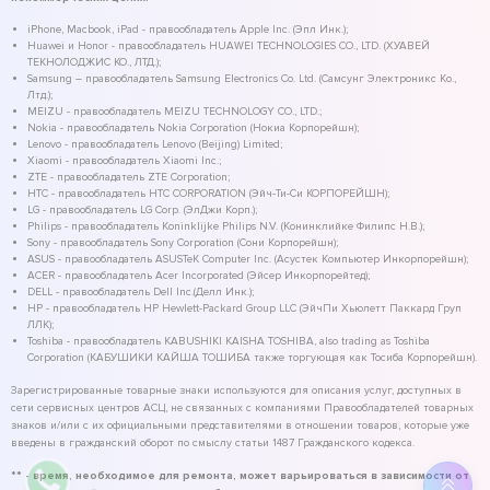
iPhone, Macbook, iPad - правообладатель Apple Inc. (Эпл Инк.);
Huawei и Honor - правообладатель HUAWEI TECHNOLOGIES CO., LTD. (ХУАВЕЙ
ТЕКНОЛОДЖИС КО., ЛТД.);
Samsung – правообладатель Samsung Electronics Co. Ltd. (Самсунг Электроникс Ко.,
Лтд.);
MEIZU - правообладатель MEIZU TECHNOLOGY CO., LTD.;
Nokia - правообладатель Nokia Corporation (Нокиа Корпорейшн);
Lenovo - правообладатель Lenovo (Beijing) Limited;
Xiaomi - правообладатель Xiaomi Inc.;
ZTE - правообладатель ZTE Corporation;
HTC - правообладатель HTC CORPORATION (Эйч-Ти-Си КОРПОРЕЙШН);
LG - правообладатель LG Corp. (ЭлДжи Корп.);
Philips - правообладатель Koninklijke Philips N.V. (Конинклийке Филипс Н.В.);
Sony - правообладатель Sony Corporation (Сони Корпорейшн);
ASUS - правообладатель ASUSTeK Computer Inc. (Асустек Компьютер Инкорпорейшн);
ACER - правообладатель Acer Incorporated (Эйсер Инкорпорейтед);
DELL - правообладатель Dell Inc.(Делл Инк.);
HP - правообладатель HP Hewlett-Packard Group LLC (ЭйчПи Хьюлетт Паккард Груп
ЛЛК);
Toshiba - правообладатель KABUSHIKI KAISHA TOSHIBA, also trading as Toshiba
Corporation (КАБУШИКИ КАЙША ТОШИБА также торгующая как Тосиба Корпорейшн).
Зарегистрированные товарные знаки используются для описания услуг, доступных в
сети сервисных центров АСЦ, не связанных с компаниями Правообладателей товарных
знаков и/или с их официальными представителями в отношении товаров, которые уже
введены в гражданский оборот по смыслу статьи 1487 Гражданского кодекса.
** - время, необходимое для ремонта, может варьироваться в зависимости от