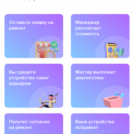
Оставьте заявку на
Менеджер
ремонт
рассчитает
стоимость
Вы сдадите
Мастер выполнит
устройство сами/
диагностику
курьером
Получит согласие
Ваше устройство
на ремонт
исправно!