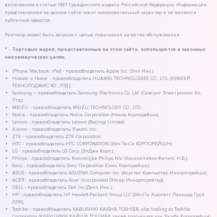
включенном в статью 1487 Гражданского кодекса Российской Федерации. Информация,
представленная на данном сайте, носит ознакомительный характер и не является
публичной офертой.
Разговор может быть записан с целью повышения качества обслуживания.
* - Торговые марки, представленные на этом сайте, используются в законных
некоммерческих целях.
iPhone, Macbook, iPad - правообладатель Apple Inc. (Эпл Инк.);
Huawei и Honor - правообладатель HUAWEI TECHNOLOGIES CO., LTD. (ХУАВЕЙ
ТЕКНОЛОДЖИС КО., ЛТД.);
Samsung – правообладатель Samsung Electronics Co. Ltd. (Самсунг Электроникс Ко.,
Лтд.);
MEIZU - правообладатель MEIZU TECHNOLOGY CO., LTD.;
Nokia - правообладатель Nokia Corporation (Нокиа Корпорейшн);
Lenovo - правообладатель Lenovo (Beijing) Limited;
Xiaomi - правообладатель Xiaomi Inc.;
ZTE - правообладатель ZTE Corporation;
HTC - правообладатель HTC CORPORATION (Эйч-Ти-Си КОРПОРЕЙШН);
LG - правообладатель LG Corp. (ЭлДжи Корп.);
Philips - правообладатель Koninklijke Philips N.V. (Конинклийке Филипс Н.В.);
Sony - правообладатель Sony Corporation (Сони Корпорейшн);
ASUS - правообладатель ASUSTeK Computer Inc. (Асустек Компьютер Инкорпорейшн);
ACER - правообладатель Acer Incorporated (Эйсер Инкорпорейтед);
DELL - правообладатель Dell Inc.(Делл Инк.);
HP - правообладатель HP Hewlett-Packard Group LLC (ЭйчПи Хьюлетт Паккард Груп
ЛЛК);
Toshiba - правообладатель KABUSHIKI KAISHA TOSHIBA, also trading as Toshiba
Corporation (КАБУШИКИ КАЙША ТОШИБА также торгующая как Тосиба Корпорейшн).