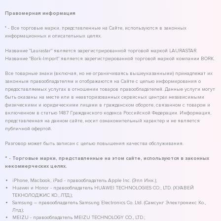
Правомерная информация
* - Все торговые марки, представленные на Сайте, используются в законных
информационных и описательных целях.
Название "Laurastar" является зарегистрированной торговой маркой LAURASTAR.
Название "Bork-Import" является зарегистрированной торговой маркой компании BORK.
Все товарные знаки (включая, но не ограничиваясь вышеуказанными) принадлежат их
законным правообладателям и отображаются на Сайте с целью информирования о
предоставляемых услугах в отношении товаров правообладателей. Данные услуги могут
быть оказаны на месте или в неавторизованных сервисных центрах независимыми
физическими и юридическими лицами в гражданском обороте, связанном с товаром и
включенном в статью 1487 Гражданского кодекса Российской Федерации. Информация,
представленная на данном сайте, носит ознакомительный характер и не является
публичной офертой.
Разговор может быть записан с целью повышения качества обслуживания.
* - Торговые марки, представленные на этом сайте, используются в законных
некоммерческих целях.
iPhone, Macbook, iPad - правообладатель Apple Inc. (Эпл Инк.);
Huawei и Honor - правообладатель HUAWEI TECHNOLOGIES CO., LTD. (ХУАВЕЙ
ТЕКНОЛОДЖИС КО., ЛТД.);
Samsung – правообладатель Samsung Electronics Co. Ltd. (Самсунг Электроникс Ко.,
Лтд.);
MEIZU - правообладатель MEIZU TECHNOLOGY CO., LTD.;