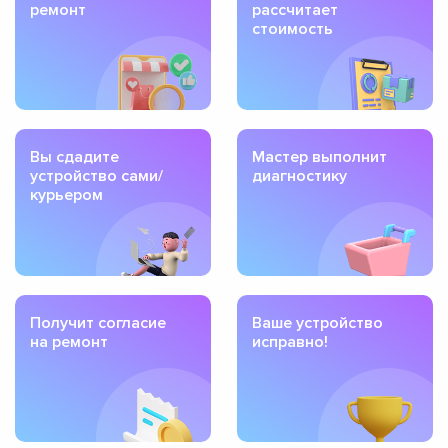
ремонт
рассчитает
стоимость
Вы сдадите
Мастер выполнит
устройство сами/
диагностику
курьером
Получит согласие
Ваше устройство
на ремонт
исправно!