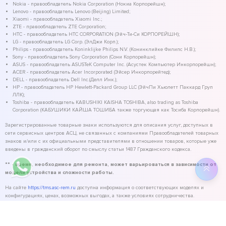
Nokia - правообладатель Nokia Corporation (Нокиа Корпорейшн);
Lenovo - правообладатель Lenovo (Beijing) Limited;
Xiaomi - правообладатель Xiaomi Inc.;
ZTE - правообладатель ZTE Corporation;
HTC - правообладатель HTC CORPORATION (Эйч-Ти-Си КОРПОРЕЙШН);
LG - правообладатель LG Corp. (ЭлДжи Корп.);
Philips - правообладатель Koninklijke Philips N.V. (Конинклийке Филипс Н.В.);
Sony - правообладатель Sony Corporation (Сони Корпорейшн);
ASUS - правообладатель ASUSTeK Computer Inc. (Асустек Компьютер Инкорпорейшн);
ACER - правообладатель Acer Incorporated (Эйсер Инкорпорейтед);
DELL - правообладатель Dell Inc.(Делл Инк.);
HP - правообладатель HP Hewlett-Packard Group LLC (ЭйчПи Хьюлетт Паккард Груп
ЛЛК);
Toshiba - правообладатель KABUSHIKI KAISHA TOSHIBA, also trading as Toshiba
Corporation (КАБУШИКИ КАЙША ТОШИБА также торгующая как Тосиба Корпорейшн).
Зарегистрированные товарные знаки используются для описания услуг, доступных в
сети сервисных центров АСЦ, не связанных с компаниями Правообладателей товарных
знаков и/или с их официальными представителями в отношении товаров, которые уже
введены в гражданский оборот по смыслу статьи 1487 Гражданского кодекса.
** - время, необходимое для ремонта, может варьироваться в зависимости от
модели устройства и сложности работы.
На сайте
https://tms.asc-rem.ru
доступна информация о соответствующих моделях и
конфигурациях, ценах, возможных выгодах, а также условиях сотрудничества.