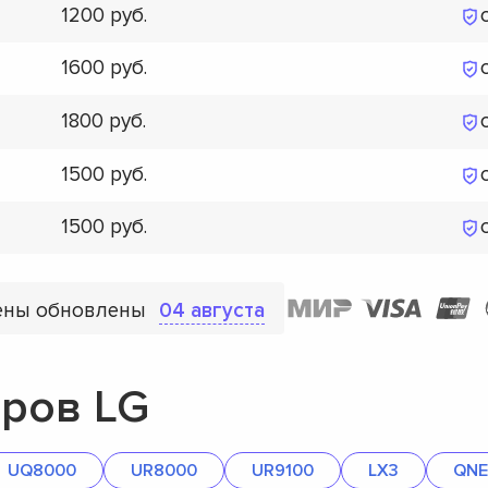
1200
1600
1800
1500
1500
ены обновлены
04 августа
ров LG
UQ8000
UR8000
UR9100
LX3
QNE