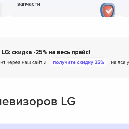
запчасти
 LG: скидка -25% на весь прайс!
нт через наш сайт и
получите скидку 25%
на все 
левизоров LG