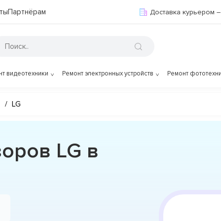
ты
Партнёрам
Доставка курьером –
нт видеотехники
Ремонт электронных устройств
Ремонт фототехн
в
/
LG
зоров LG в