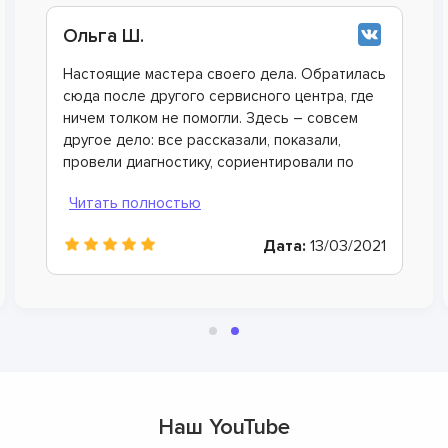
Анна О.
своего дела. Обратилась
Смотрел многочисленны
сервисного центра, где
хотел сделать ремонт 
огли. Здесь – совсем
сэкономить, а в итоге т
сказали, показали,
Хорошо коллега дал ко
, сориентировали по
сервисного центра, теп
значно буду
обращаться. Очень веж
мастера, произвели рем
хорошую гарантию.
Дата:
13/03/2021
Наш YouTube