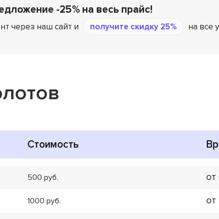
едложение -25% на весь прайс!
нт через наш сайт и
получите скидку 25%
на все 
олотов
Стоимость
Вр
от
500
от
1000