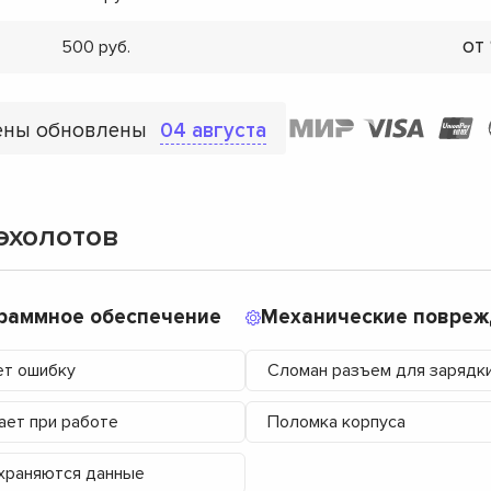
от
500
ены обновлены
04 августа
эхолотов
раммное обеспечение
Механические повреж
т ошибку
Сломан разъем для зарядк
ает при работе
Поломка корпуса
храняются данные