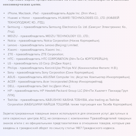
некоммерческих целях.
iPhone, Macbook, iPad - правообладатель Apple Inc. (Эпл Инк.);
Huawei и Honor - правообладатель HUAWEI TECHNOLOGIES CO., LTD. (ХУАВЕЙ
ТЕКНОЛОДЖИС КО., ЛТД.);
Samsung – правообладатель Samsung Electronics Co. Ltd. (Самсунг Электроникс Ко.,
Лтд.);
MEIZU - правообладатель MEIZU TECHNOLOGY CO., LTD.;
Nokia - правообладатель Nokia Corporation (Нокиа Корпорейшн);
Lenovo - правообладатель Lenovo (Beijing) Limited;
Xiaomi - правообладатель Xiaomi Inc.;
ZTE - правообладатель ZTE Corporation;
HTC - правообладатель HTC CORPORATION (Эйч-Ти-Си КОРПОРЕЙШН);
LG - правообладатель LG Corp. (ЭлДжи Корп.);
Philips - правообладатель Koninklijke Philips N.V. (Конинклийке Филипс Н.В.);
Sony - правообладатель Sony Corporation (Сони Корпорейшн);
ASUS - правообладатель ASUSTeK Computer Inc. (Асустек Компьютер Инкорпорейшн);
ACER - правообладатель Acer Incorporated (Эйсер Инкорпорейтед);
DELL - правообладатель Dell Inc.(Делл Инк.);
HP - правообладатель HP Hewlett-Packard Group LLC (ЭйчПи Хьюлетт Паккард Груп
ЛЛК);
Toshiba - правообладатель KABUSHIKI KAISHA TOSHIBA, also trading as Toshiba
Corporation (КАБУШИКИ КАЙША ТОШИБА также торгующая как Тосиба Корпорейшн).
Зарегистрированные товарные знаки используются для описания услуг, доступных в
сети сервисных центров АСЦ, не связанных с компаниями Правообладателей товарных
знаков и/или с их официальными представителями в отношении товаров, которые уже
введены в гражданский оборот по смыслу статьи 1487 Гражданского кодекса.