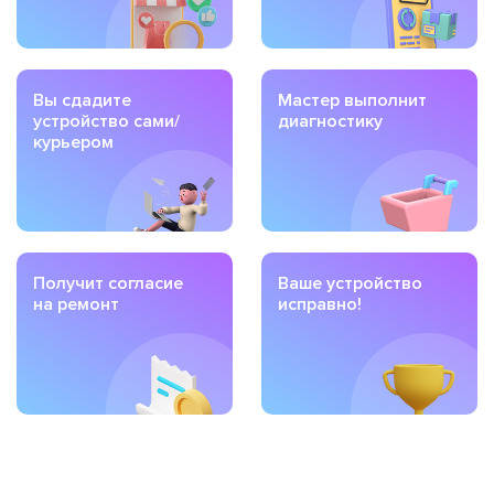
Вы сдадите
Мастер выполнит
устройство сами/
диагностику
курьером
Получит согласие
Ваше устройство
на ремонт
исправно!