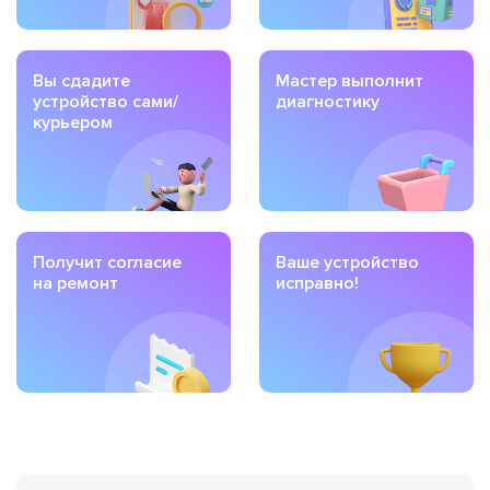
Вы сдадите
Мастер выполнит
устройство сами/
диагностику
курьером
Получит согласие
Ваше устройство
на ремонт
исправно!