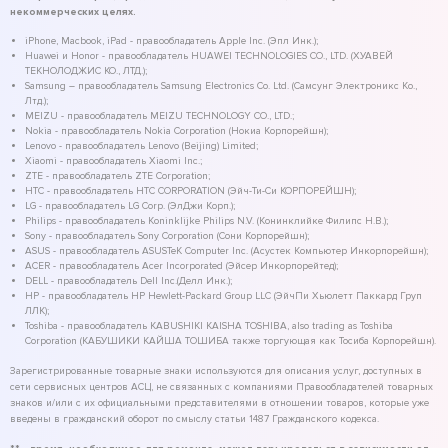
некоммерческих целях.
iPhone, Macbook, iPad - правообладатель Apple Inc. (Эпл Инк.);
Huawei и Honor - правообладатель HUAWEI TECHNOLOGIES CO., LTD. (ХУАВЕЙ
ТЕКНОЛОДЖИС КО., ЛТД.);
Samsung – правообладатель Samsung Electronics Co. Ltd. (Самсунг Электроникс Ко.,
Лтд.);
MEIZU - правообладатель MEIZU TECHNOLOGY CO., LTD.;
Nokia - правообладатель Nokia Corporation (Нокиа Корпорейшн);
Lenovo - правообладатель Lenovo (Beijing) Limited;
Xiaomi - правообладатель Xiaomi Inc.;
ZTE - правообладатель ZTE Corporation;
HTC - правообладатель HTC CORPORATION (Эйч-Ти-Си КОРПОРЕЙШН);
LG - правообладатель LG Corp. (ЭлДжи Корп.);
Philips - правообладатель Koninklijke Philips N.V. (Конинклийке Филипс Н.В.);
Sony - правообладатель Sony Corporation (Сони Корпорейшн);
ASUS - правообладатель ASUSTeK Computer Inc. (Асустек Компьютер Инкорпорейшн);
ACER - правообладатель Acer Incorporated (Эйсер Инкорпорейтед);
DELL - правообладатель Dell Inc.(Делл Инк.);
HP - правообладатель HP Hewlett-Packard Group LLC (ЭйчПи Хьюлетт Паккард Груп
ЛЛК);
Toshiba - правообладатель KABUSHIKI KAISHA TOSHIBA, also trading as Toshiba
Corporation (КАБУШИКИ КАЙША ТОШИБА также торгующая как Тосиба Корпорейшн).
Зарегистрированные товарные знаки используются для описания услуг, доступных в
сети сервисных центров АСЦ, не связанных с компаниями Правообладателей товарных
знаков и/или с их официальными представителями в отношении товаров, которые уже
введены в гражданский оборот по смыслу статьи 1487 Гражданского кодекса.