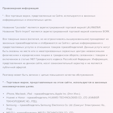
Правомерная информация
* - Все торговые марки, представленные на Сайте, используются в законных
информационных и описательных целях.
Название "Laurastar" является зарегистрированной торговой маркой LAURASTAR.
Название "Bork-Import" является зарегистрированной торговой маркой компании BORK.
Все товарные знаки (включая, но не ограничиваясь вышеуказанными) принадлежат их
законным правообладателям и отображаются на Сайте с целью информирования о
предоставляемых услугах в отношении товаров правообладателей. Данные услуги могут
быть оказаны на месте или в неавторизованных сервисных центрах независимыми
физическими и юридическими лицами в гражданском обороте, связанном с товаром и
включенном в статью 1487 Гражданского кодекса Российской Федерации. Информация,
представленная на данном сайте, носит ознакомительный характер и не является
публичной офертой.
Разговор может быть записан с целью повышения качества обслуживания.
* - Торговые марки, представленные на этом сайте, используются в законных
некоммерческих целях.
iPhone, Macbook, iPad - правообладатель Apple Inc. (Эпл Инк.);
Huawei и Honor - правообладатель HUAWEI TECHNOLOGIES CO., LTD. (ХУАВЕЙ
ТЕКНОЛОДЖИС КО., ЛТД.);
Samsung – правообладатель Samsung Electronics Co. Ltd. (Самсунг Электроникс Ко.,
Лтд.);
MEIZU - правообладатель MEIZU TECHNOLOGY CO., LTD.;