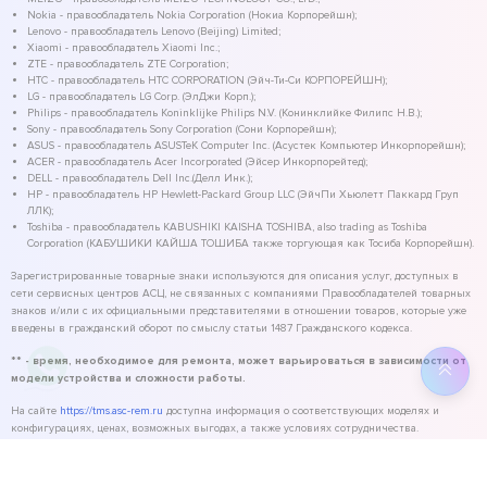
Nokia - правообладатель Nokia Corporation (Нокиа Корпорейшн);
Lenovo - правообладатель Lenovo (Beijing) Limited;
Xiaomi - правообладатель Xiaomi Inc.;
ZTE - правообладатель ZTE Corporation;
HTC - правообладатель HTC CORPORATION (Эйч-Ти-Си КОРПОРЕЙШН);
LG - правообладатель LG Corp. (ЭлДжи Корп.);
Philips - правообладатель Koninklijke Philips N.V. (Конинклийке Филипс Н.В.);
Sony - правообладатель Sony Corporation (Сони Корпорейшн);
ASUS - правообладатель ASUSTeK Computer Inc. (Асустек Компьютер Инкорпорейшн);
ACER - правообладатель Acer Incorporated (Эйсер Инкорпорейтед);
DELL - правообладатель Dell Inc.(Делл Инк.);
HP - правообладатель HP Hewlett-Packard Group LLC (ЭйчПи Хьюлетт Паккард Груп
ЛЛК);
Toshiba - правообладатель KABUSHIKI KAISHA TOSHIBA, also trading as Toshiba
Corporation (КАБУШИКИ КАЙША ТОШИБА также торгующая как Тосиба Корпорейшн).
Зарегистрированные товарные знаки используются для описания услуг, доступных в
сети сервисных центров АСЦ, не связанных с компаниями Правообладателей товарных
знаков и/или с их официальными представителями в отношении товаров, которые уже
введены в гражданский оборот по смыслу статьи 1487 Гражданского кодекса.
** - время, необходимое для ремонта, может варьироваться в зависимости от
модели устройства и сложности работы.
На сайте
https://tms.asc-rem.ru
доступна информация о соответствующих моделях и
конфигурациях, ценах, возможных выгодах, а также условиях сотрудничества.