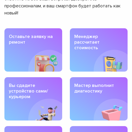
профессионалам, и ваш смартфон будет работать как
новый!
Оставьте заявку на
Менеджер
ремонт
рассчитает
стоимость
Вы сдадите
Мастер выполнит
устройство сами/
диагностику
курьером