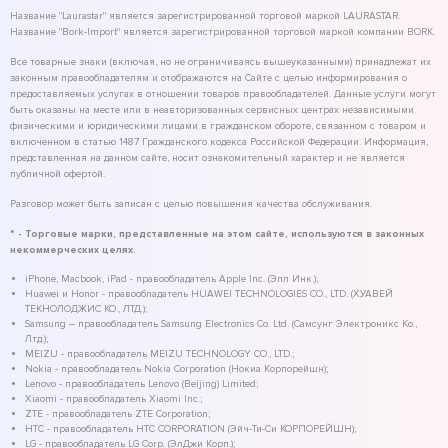
Название "Laurastar" является зарегистрированной торговой маркой LAURASTAR.
Название "Bork-Import" является зарегистрированной торговой маркой компании BORK.
Все товарные знаки (включая, но не ограничиваясь вышеуказанными) принадлежат их
законным правообладателям и отображаются на Сайте с целью информирования о
предоставляемых услугах в отношении товаров правообладателей. Данные услуги могут
быть оказаны на месте или в неавторизованных сервисных центрах независимыми
физическими и юридическими лицами в гражданском обороте, связанном с товаром и
включенном в статью 1487 Гражданского кодекса Российской Федерации. Информация,
представленная на данном сайте, носит ознакомительный характер и не является
публичной офертой.
Разговор может быть записан с целью повышения качества обслуживания.
* - Торговые марки, представленные на этом сайте, используются в законных
некоммерческих целях.
iPhone, Macbook, iPad - правообладатель Apple Inc. (Эпл Инк.);
Huawei и Honor - правообладатель HUAWEI TECHNOLOGIES CO., LTD. (ХУАВЕЙ
ТЕКНОЛОДЖИС КО., ЛТД.);
Samsung – правообладатель Samsung Electronics Co. Ltd. (Самсунг Электроникс Ко.,
Лтд.);
MEIZU - правообладатель MEIZU TECHNOLOGY CO., LTD.;
Nokia - правообладатель Nokia Corporation (Нокиа Корпорейшн);
Lenovo - правообладатель Lenovo (Beijing) Limited;
Xiaomi - правообладатель Xiaomi Inc.;
ZTE - правообладатель ZTE Corporation;
HTC - правообладатель HTC CORPORATION (Эйч-Ти-Си КОРПОРЕЙШН);
LG - правообладатель LG Corp. (ЭлДжи Корп.);