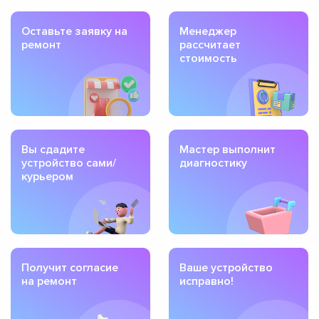
Оставьте заявку на
Менеджер
ремонт
рассчитает
стоимость
Вы сдадите
Мастер выполнит
устройство сами/
диагностику
курьером
Получит согласие
Ваше устройство
на ремонт
исправно!