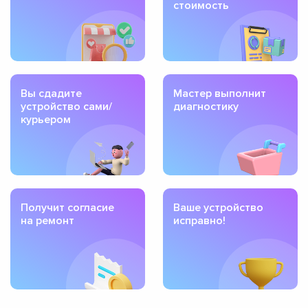
стоимость
Вы сдадите
Мастер выполнит
устройство сами/
диагностику
курьером
Получит согласие
Ваше устройство
на ремонт
исправно!