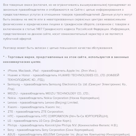
Все товарные знаки (включая, но не ограничиваясь вышеуказанными) принадлежат их
законным правообладателям и отображаются на Сайте с целью информирования о
предоставляемых услугах в отношении товаров правообладателей. Данные услуги могут
быть оказаны на месте или в неавторизованных сервисных центрах независимыми
физическими и юридическими лицами в гражданском обороте, связанном с товаром и
включенном в статью 1487 Гражданского кодекса Российской Федерации. Информация,
представленная на данном сайте, носит ознакомительный характер и не является
публичной офертой.
Разговор может быть записан с целью повышения качества обслуживания.
* - Торговые марки, представленные на этом сайте, используются в законных
некоммерческих целях.
iPhone, Macbook, iPad - правообладатель Apple Inc. (Эпл Инк.);
Huawei и Honor - правообладатель HUAWEI TECHNOLOGIES CO., LTD. (ХУАВЕЙ
ТЕКНОЛОДЖИС КО., ЛТД.);
Samsung – правообладатель Samsung Electronics Co. Ltd. (Самсунг Электроникс Ко.,
Лтд.);
MEIZU - правообладатель MEIZU TECHNOLOGY CO., LTD.;
Nokia - правообладатель Nokia Corporation (Нокиа Корпорейшн);
Lenovo - правообладатель Lenovo (Beijing) Limited;
Xiaomi - правообладатель Xiaomi Inc.;
ZTE - правообладатель ZTE Corporation;
HTC - правообладатель HTC CORPORATION (Эйч-Ти-Си КОРПОРЕЙШН);
LG - правообладатель LG Corp. (ЭлДжи Корп.);
Philips - правообладатель Koninklijke Philips N.V. (Конинклийке Филипс Н.В.);
Sony - правообладатель Sony Corporation (Сони Корпорейшн);
ASUS - правообладатель ASUSTeK Computer Inc. (Асустек Компьютер Инкорпорейшн);