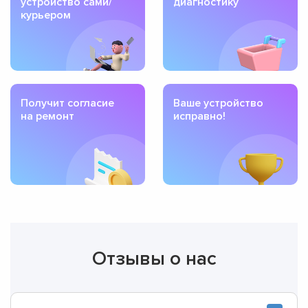
устройство сами/
диагностику
курьером
Получит согласие
Ваше устройство
на ремонт
исправно!
Отзывы о нас