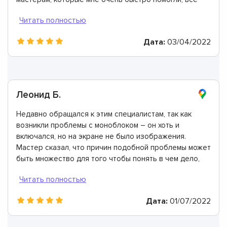
рассказали, показали, ответили на все вопросы.
Моноблок был отремонтирован всего за пару часов.
Дата:
03/04/2022
Леонид Б.
Недавно обращался к этим специалистам, так как
возникли проблемы с моноблоком – он хоть и
включался, но на экране не было изображения.
Мастер сказал, что причин подобной проблемы может
быть множество для того чтобы понять в чем дело,
нужно провести диагностику. Оказалось, что дело в
неисправном процессоре. Проблему очень быстро
устранили, так как все запчасти и комплектующие уже
Дата:
01/07/2022
были в наличии. Один из лучших сервисных центров.