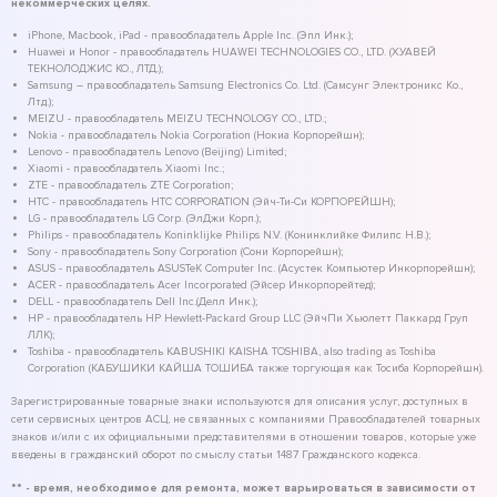
некоммерческих целях.
iPhone, Macbook, iPad - правообладатель Apple Inc. (Эпл Инк.);
Huawei и Honor - правообладатель HUAWEI TECHNOLOGIES CO., LTD. (ХУАВЕЙ
ТЕКНОЛОДЖИС КО., ЛТД.);
Samsung – правообладатель Samsung Electronics Co. Ltd. (Самсунг Электроникс Ко.,
Лтд.);
MEIZU - правообладатель MEIZU TECHNOLOGY CO., LTD.;
Nokia - правообладатель Nokia Corporation (Нокиа Корпорейшн);
Lenovo - правообладатель Lenovo (Beijing) Limited;
Xiaomi - правообладатель Xiaomi Inc.;
ZTE - правообладатель ZTE Corporation;
HTC - правообладатель HTC CORPORATION (Эйч-Ти-Си КОРПОРЕЙШН);
LG - правообладатель LG Corp. (ЭлДжи Корп.);
Philips - правообладатель Koninklijke Philips N.V. (Конинклийке Филипс Н.В.);
Sony - правообладатель Sony Corporation (Сони Корпорейшн);
ASUS - правообладатель ASUSTeK Computer Inc. (Асустек Компьютер Инкорпорейшн);
ACER - правообладатель Acer Incorporated (Эйсер Инкорпорейтед);
DELL - правообладатель Dell Inc.(Делл Инк.);
HP - правообладатель HP Hewlett-Packard Group LLC (ЭйчПи Хьюлетт Паккард Груп
ЛЛК);
Toshiba - правообладатель KABUSHIKI KAISHA TOSHIBA, also trading as Toshiba
Corporation (КАБУШИКИ КАЙША ТОШИБА также торгующая как Тосиба Корпорейшн).
Зарегистрированные товарные знаки используются для описания услуг, доступных в
сети сервисных центров АСЦ, не связанных с компаниями Правообладателей товарных
знаков и/или с их официальными представителями в отношении товаров, которые уже
введены в гражданский оборот по смыслу статьи 1487 Гражданского кодекса.
** - время, необходимое для ремонта, может варьироваться в зависимости от